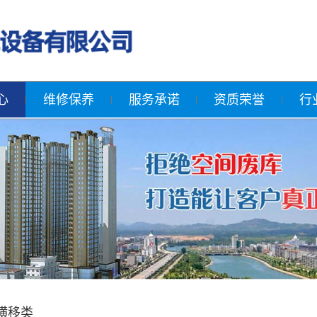
心
维修保养
服务承诺
资质荣誉
行
横移类