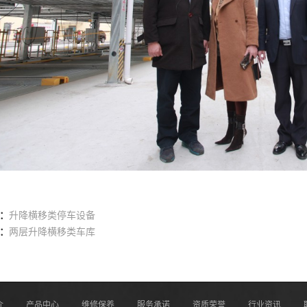
：
升降横移类停车设备
：
两层升降横移类车库
介
产品中心
维修保养
服务承诺
资质荣誉
行业资讯