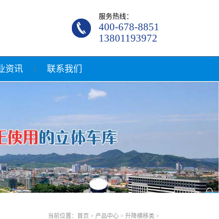
服务热线：
400-678-8851
13801193972
业资讯
联系我们
当前位置：
首页
>
产品中心
>
升降横移类
>