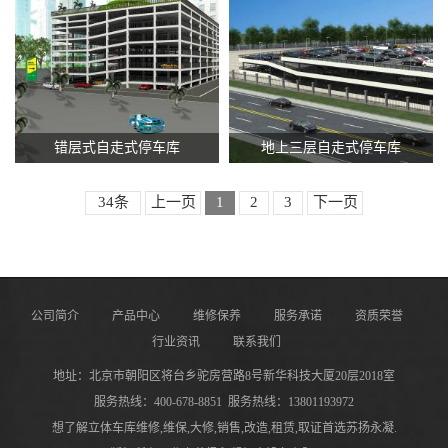
错层式自走式停车库
地上三层自走式停车库
34条
上一页
1
2
3
下一页
公司简介
产品中心
维修保养
服务承诺
资质荣誉
行业资讯
联系我们
地址：北京市朝阳区将台乡驼房营路8号新华科技大厦20层2018室
服务热线：
400-678-8851
服务热线：
13801193972
想了解立体车库维修,维保,大修,销售,改造,租赁,取证首选苏扬永凝.